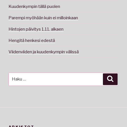
Kuudenkympin tällä puolen
Parempi myöhään kuin ei milloinkaan
Hintojen päivitys 1.11. alkaen
Hengitä henkesi edestä
Viidenviiden ja kuudenkympin välissä
Etsi:
Haku
ARKISTOT