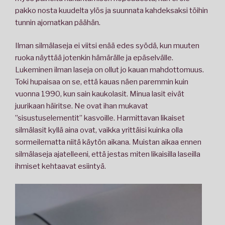
pakko nosta kuudelta ylös ja suunnata kahdeksaksi töihin
tunnin ajomatkan päähän.
Ilman silmälaseja ei viitsi enää edes syödä, kun muuten
ruoka näyttää jotenkin hämärälle ja epäselvälle.
Lukeminen ilman laseja on ollut jo kauan mahdottomuus.
Toki hupaisaa on se, että kauas näen paremmin kuin
vuonna 1990, kun sain kaukolasit. Minua lasit eivät
juurikaan häiritse. Ne ovat ihan mukavat
”sisustuselementit” kasvoille. Harmittavan likaiset
silmälasit kyllä aina ovat, vaikka yrittäisi kuinka olla
sormeilematta niitä käytön aikana. Muistan aikaa ennen
silmälaseja ajatelleeni, että jestas miten likaisilla laseilla
ihmiset kehtaavat esiintyä.