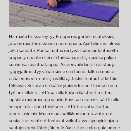
Harmaita hiuksia löytyy, kroppa reagoi kelimuutoksiin,
jota en muuten uskonut nuorempana. Ajattelin sen olevan
jokin sanonta. Ruoka tuntuu siirtyvän suoraan lautaselta
kropan ympärille ellei ole tarkkana, mitä ja kuinka paljon
suuhunsa ravintoa lappaa. Aineenvaihdunta hidastuu ja
ryppyjä ilmestyy vähän sinne sun tänne. Jalka ei nouse
enää entiseen malliin ja välillä ajatuskin tuntuu hetkittäin
tökkivän. Sellaista se ikääntyminen kai on. Onneksi oma
työ on sellaista, että saa olla kaiken ikästen ihmisten,
lapsista mummuun ja vaariin, kanssa tekemisissä. On ollut
helppo tulla siihen tulokseen, että itse voi vaikuttaa
moniin asioihin. Muun muassa liikkuminen, ravinto, uni,
sosiaaliset suhteet tuntuvat vaikuttavan synnyinlahjana
saatujen perintötekijöiden lisäksi siihen, miten jaksamme