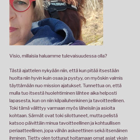
Visio, millaisia haluamme tulevaisuudessa olla?
Tästä ajattelen nykyään niin, että kun pitää itsestään
huolta niin hyvin kuin osaa ja pystyy, on myöskin valmis
täyttämään nuo mission ajatukset. Tunnettua on, että
mulla tuo itsestä huolehtiminen lähtee aika helposti
lapasesta, kun on niin kilpailuhenkinen ja tavoitteellinen.
Toki tämä välittyy varmaan myös läheisiin ja asioita
kohtaan. Särmät ovat toki silottuneet, mutta pelistä
katsoo päivittäin minua tavoitteellinen ja kohtuullisen
periaatteellinen, jopa vähän askeettinen sekä itsenäinen
ihminen. Tietty olen tottunut hoitamaan omat asiat yksin