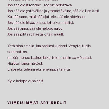
Jos sää ole itsenäine , sää ole pelottava.
Jos sää ole ystävälline ja ymmärtäväine, sää ole liian kiltti.
Ku sää sano, mitä sää ajattele, sää ole rääväsuu.
Jos sää ole hiljaa, on sus jotta kummallist.
Jos sää anna, sää ole helppo nakki.
Jos sää pihtaat, haeta joltain muult.
Yritä täsä sit olla. Jua pari lasi kuaharii. Venytel tualis
semmottos,
et pää menee taakse ja kattelet maailmaa ylösalasi.
Hiukka hianon näköst.
Ei iloseks tulemiseks enemppä tarvita.
Kyl o helppo ol naine!!!
VIIMEISIMMÄT ARTIKKELIT