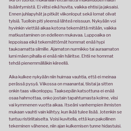
Ikä on tuonut mukanaan eittämättä mukavuuden halun
lisääntymistä. Ei viitsi eikä huvita, vaikka ehtisi ja jaksaisi.
Ennen juhlapyhät ja pitkät viikonloput sekä lomat olivat
tylsiä. Tuolloin piti yleensä lähteä reissuun. Nykyään voi
hyvinkin viettää aikaa kotona tekemättä mitään, vaikka
matkustaminen on edelleen mukavaa. Luppoaika on
leppoisaa eikä tekemättömät hommat enää hypi
taukoamatta silmille. Ajamaton nurmikko tai auraamaton
lumi mäen pihalla ei enää niin häiritse. Ehtii ne hommat
tehdä pienemmälläkin kiireellä.
Aika kulkee nykyään niin huimaa vauhtia, että ei meinaa
perässä pysyä. Viikossa on maanantai, tiistai ja sitten
onkin taas viikonloppu. Taaksepäin katsottuna ei enää
osaa hahmottaa, onko jostain tapahtumasta kolme, viisi
vai kymmenen vuotta aikaa. Itseäni vanhempien ihmisten
mukaan vauhti vain kiihtyy, kun ikää tulee lisää. Jotenkin se
tuntuu ristiriitaiselta. Voisi kuvitella, että kun pakollinen
tekeminen vähenee, niin ajan kulkemisen tunne hidastuisi.