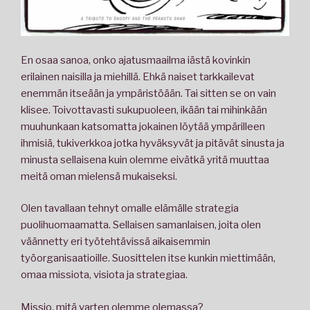
En osaa sanoa, onko ajatusmaailma iästä kovinkin
erilainen naisilla ja miehillä. Ehkä naiset tarkkailevat
enemmän itseään ja ympäristöään. Tai sitten se on vain
klisee. Toivottavasti sukupuoleen, ikään tai mihinkään
muuhunkaan katsomatta jokainen löytää ympärilleen
ihmisiä, tukiverkkoa jotka hyväksyvät ja pitävät sinusta ja
minusta sellaisena kuin olemme eivätkä yritä muuttaa
meitä oman mielensä mukaiseksi.
Olen tavallaan tehnyt omalle elämälle strategia
puolihuomaamatta. Sellaisen samanlaisen, joita olen
väännetty eri työtehtävissä aikaisemmin
työorganisaatioille. Suosittelen itse kunkin miettimään,
omaa missiota, visiota ja strategiaa.
Missio, mitä varten olemme olemassa?