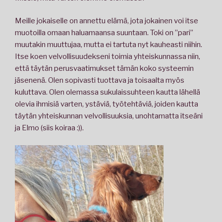
Meille jokaiselle on annettu elämä, jota jokainen voi itse
muotoilla omaan haluamaansa suuntaan. Toki on ”pari”
muutakin muuttujaa, mutta ei tartuta nyt kauheasti niihin.
Itse koen velvollisuudekseni toimia yhteiskunnassa niin,
että täytän perusvaatimukset tämän koko systeemin
jäsenenä. Olen sopivasti tuottava ja toisaalta myös
kuluttava. Olen olemassa sukulaissuhteen kautta lähellä
olevia ihmisiä varten, ystäviä, työtehtäviä, joiden kautta
täytän yhteiskunnan velvollisuuksia, unohtamatta itseäni
ja Elmo (siis koiraa :)).