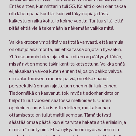
Entäs sitten, kun mittariin tuli 55. Kolahti oikein olan takaa
olla lähempänä kuutta- kuin viittäkymppiä ja tästä
kaikesta on aika kohta jo kolme vuotta. Tuntuu siltä, että
pitää ehtiä vielä tekemään ja näkemään vaikka mitä.
Vaikka kroppa ympäriltä viestittää vahvasti, että aamuja
on ollut jo aika monta, niin ehkä tässä on jotain hyvääkin.
Yhä useammin tulee ajateltua, miten on päätynyt tähän,
missä nyt on moneltakin kantilta katsottuna. Vaikka enää
ei jaksakaan valvoa kuten ennen tai jos on pakko valvoa,
niin palautumiseen menee päiviä, on ehkä saanut
perspektiiviä omaan ajatteluun enemmän kuin ennen.
Tiedonnälkä on kasvanut, toki myös tiedonhankinta on
helpottunut vuosien saatossa melkoisesti. Uuden
oppiminen innostaa isosti edelleen, mutta kannan
ottamisesta on tullut maltillisempaa. Tämä tietysti
säästää omaa päätä, kun ei tarvitse hakata sitä erilaisiin ja
nimisiin ”mäntyihin”. Ehkä nykyään on myös vähemmin