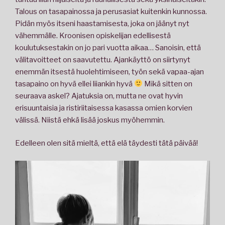
Talous on tasapainossa ja perusasiat kuitenkin kunnossa.
Pidän myös itseni haastamisesta, joka on jäänyt nyt
vähemmälle. Kroonisen opiskelijan edellisestä
koulutuksestakin on jo pari vuotta aikaa… Sanoisin, että
välitavoitteet on saavutettu. Ajankäyttö on siirtynyt
enemmän itsestä huolehtimiseen, työn sekä vapaa-ajan
tasapaino on hyvä ellei liiankin hyvä
Mikä sitten on
seuraava askel? Ajatuksia on, mutta ne ovat hyvin
erisuuntaisia ja ristiriitaisessa kasassa omien korvien
välissä. Niistä ehkä lisää joskus myöhemmin.
Edelleen olen sitä mieltä, että elä täydesti tätä päivää!