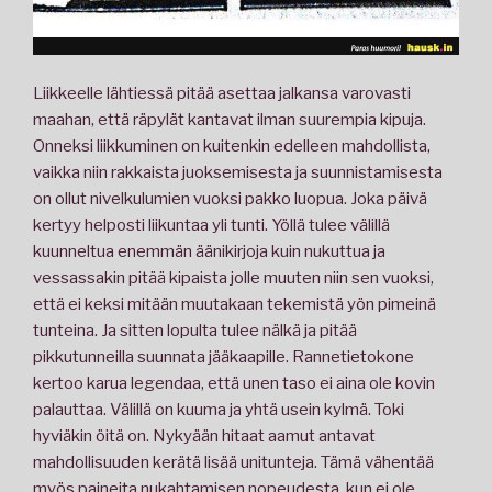
Liikkeelle lähtiessä pitää asettaa jalkansa varovasti
maahan, että räpylät kantavat ilman suurempia kipuja.
Onneksi liikkuminen on kuitenkin edelleen mahdollista,
vaikka niin rakkaista juoksemisesta ja suunnistamisesta
on ollut nivelkulumien vuoksi pakko luopua. Joka päivä
kertyy helposti liikuntaa yli tunti. Yöllä tulee välillä
kuunneltua enemmän äänikirjoja kuin nukuttua ja
vessassakin pitää kipaista jolle muuten niin sen vuoksi,
että ei keksi mitään muutakaan tekemistä yön pimeinä
tunteina. Ja sitten lopulta tulee nälkä ja pitää
pikkutunneilla suunnata jääkaapille. Rannetietokone
kertoo karua legendaa, että unen taso ei aina ole kovin
palauttaa. Välillä on kuuma ja yhtä usein kylmä. Toki
hyviäkin öitä on. Nykyään hitaat aamut antavat
mahdollisuuden kerätä lisää unitunteja. Tämä vähentää
myös paineita nukahtamisen nopeudesta, kun ei ole