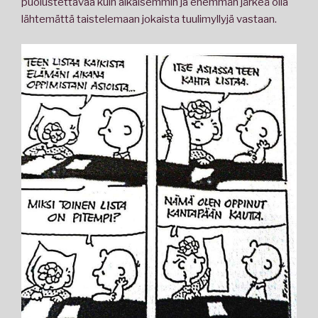
puolustettavaa kuin aikaisemmin ja enemmän järkeä olla
lähtemättä taistelemaan jokaista tuulimyllyjä vastaan.