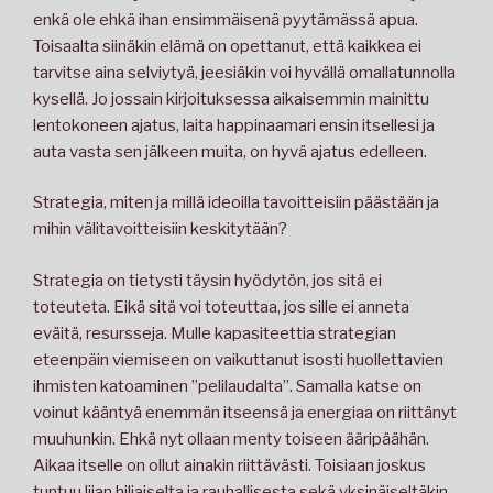
enkä ole ehkä ihan ensimmäisenä pyytämässä apua.
Toisaalta siinäkin elämä on opettanut, että kaikkea ei
tarvitse aina selviytyä, jeesiäkin voi hyvällä omallatunnolla
kysellä. Jo jossain kirjoituksessa aikaisemmin mainittu
lentokoneen ajatus, laita happinaamari ensin itsellesi ja
auta vasta sen jälkeen muita, on hyvä ajatus edelleen.
Strategia, miten ja millä ideoilla tavoitteisiin päästään ja
mihin välitavoitteisiin keskitytään?
Strategia on tietysti täysin hyödytön, jos sitä ei
toteuteta. Eikä sitä voi toteuttaa, jos sille ei anneta
eväitä, resursseja. Mulle kapasiteettia strategian
eteenpäin viemiseen on vaikuttanut isosti huollettavien
ihmisten katoaminen ”pelilaudalta”. Samalla katse on
voinut kääntyä enemmän itseensä ja energiaa on riittänyt
muuhunkin. Ehkä nyt ollaan menty toiseen ääripäähän.
Aikaa itselle on ollut ainakin riittävästi. Toisiaan joskus
tuntuu liian hiljaiselta ja rauhallisesta sekä yksinäiseltäkin.