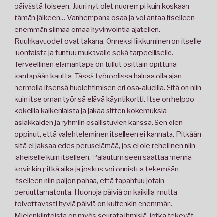
päivästä toiseen. Juuri nyt olet nuorempi kuin koskaan
tämän jälkeen… Vanhempana osaa ja voi antaa itselleen
enemmän siimaa omaa hyvinvointia ajatellen.
Ruuhkavuodet ovat takana. Onneksi liikkuminen on itselle
luontaista ja tuntuu mukavalle sekä tarpeelliselle.
Terveellinen elämäntapa on tullut osittain opittuna
kantapään kautta. Tässä työroolissa haluaa olla ajan
hermolla itsensä huolehtimisen eri osa-alueilla. Sitä on niin
kuin itse oman työnsä elävä käyntikortti. Itse on helppo
kokeilla kaikenlaista ja jakaa sitten kokemuksia
asiakkaiden ja ryhmiin osallistuvien kanssa. Sen olen
oppinut, että valehteleminen itselleen ei kannata. Pitkään
sitä ei jaksaa edes peruselämää, jos ei ole rehellinen niin
läheiselle kuin itselleen. Palautumiseen saattaa mennä
kovinkin pitkä aika ja joskus voi onnistua tekemään
itselleen niin paljon pahaa, että tapahtuu jotain
peruuttamatonta. Huonoja päiviä on kaikilla, mutta
toivottavasti hyviä päiviä on kuitenkin enemmän.
Mielenkiintoista on myös seurata ihmisiä, jotka tekevät