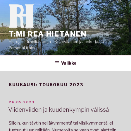
Siirry
sisältöön
T:MI REA HIETANEN
Hieroja – Urheiluhieroja – Kalevalainen jäsenkorjaaja –
Personal trainer
Valikko
KUUKAUSI:
TOUKOKUU 2023
JULKAISTU
26.05.2023
Viidenviiden ja kuudenkympin välissä
Silloin, kun täytin neljäkymmentä tai viisikymmentä, ei
tuntunut juuri miltään. Numeroita ne vaan ovat, ajattelin.