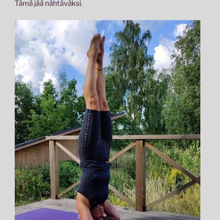
Tämä jää nähtäväksi.