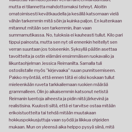
mutta ei tilannetta mahdottomaksi tehnyt. Aloitin
omatoimisesti kevätkaudella ja kesällä katsomaan vielä
vähän tarkemmin mitä söin ja kuinka paljon. En kuitenkaan
mitannut mitään sen tarkemmin, ihan vaan
summamutikassa. No, tuloksia ei kauheasti tullut. Kilo pari
tippui painosta, mutta sen nyt oli ennenkin heitellyt sen
verran suuntaan jos toiseenkin. Syksyllä päätin asettaa
tavoitteita ja ostin elämäni ensimmäisen ruokavalio ja
liikuntaohjelman Jessica Reimanilta. Samalla tuli
ostoslistalle myös ”kirjevaaka” ruuan punnitsemiseen.
Pakko myöntää, että ennen tätä ei olisi koskaan tullut
mieleenkään ruveta tarkkailemaan ruokien määrää
grammalleen. Olin jo aikaisemmin katsonut netistä
Reimanin luentoja aiheesta ja pidin niitä järkevinä ja
realistisina. Kuulosti siltä, että ei tarvitse ostaa mitään
erikoistuotteita tai tehdä mitään muutakaan
hokkuspokkusjuttuja vaan syödä ja liikkua ohjeiden
mukaan. Mun on yleensä aika helppo pysyä siinä, mitä