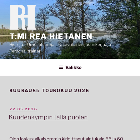
Siirry
sisältöön
T:MI REA HIETANEN
Hieroja – Urheiluhieroja – Kalevalainen jäsenkorjaaja –
Personal trainer
Valikko
KUUKAUSI:
TOUKOKUU 2026
JULKAISTU
22.05.2026
Kuudenkympin tällä puolen
Olen joskus aikaisemmin kirjoittanut ajatuksia 55 ja 60