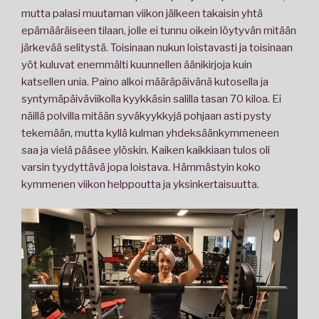
mutta palasi muutaman viikon jälkeen takaisin yhtä
epämääräiseen tilaan, jolle ei tunnu oikein löytyvän mitään
järkevää selitystä. Toisinaan nukun loistavasti ja toisinaan
yöt kuluvat enemmälti kuunnellen äänikirjoja kuin
katsellen unia. Paino alkoi määräpäivänä kutosella ja
syntymäpäiväviikolla kyykkäsin salilla tasan 70 kiloa. Ei
näillä polvilla mitään syväkyykkyjä pohjaan asti pysty
tekemään, mutta kyllä kulman yhdeksäänkymmeneen
saa ja vielä pääsee ylöskin. Kaiken kaikkiaan tulos oli
varsin tyydyttävä jopa loistava. Hämmästyin koko
kymmenen viikon helppoutta ja yksinkertaisuutta.