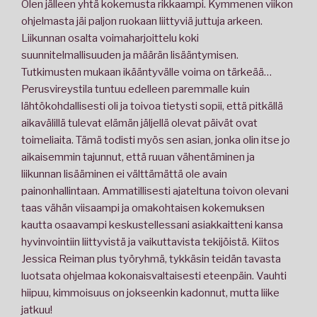
Olen jälleen yhtä kokemusta rikkaampi. Kymmenen viikon
ohjelmasta jäi paljon ruokaan liittyviä juttuja arkeen.
Liikunnan osalta voimaharjoittelu koki
suunnitelmallisuuden ja määrän lisääntymisen.
Tutkimusten mukaan ikääntyvälle voima on tärkeää…
Perusvireystila tuntuu edelleen paremmalle kuin
lähtökohdallisesti oli ja toivoa tietysti sopii, että pitkällä
aikavälillä tulevat elämän jäljellä olevat päivät ovat
toimeliaita. Tämä todisti myös sen asian, jonka olin itse jo
aikaisemmin tajunnut, että ruuan vähentäminen ja
liikunnan lisääminen ei välttämättä ole avain
painonhallintaan. Ammatillisesti ajateltuna toivon olevani
taas vähän viisaampi ja omakohtaisen kokemuksen
kautta osaavampi keskustellessani asiakkaitteni kansa
hyvinvointiin liittyvistä ja vaikuttavista tekijöistä. Kiitos
Jessica Reiman plus työryhmä, tykkäsin teidän tavasta
luotsata ohjelmaa kokonaisvaltaisesti eteenpäin. Vauhti
hiipuu, kimmoisuus on jokseenkin kadonnut, mutta liike
jatkuu!