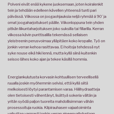
Polveni eivät enää kykene juoksemaan, joten koiralenkit
tein ja tehdään edelleen kävellen yhteensä tunti pari
päivässä. Viikossa on joogaohjauksia neljä ryhmää á 90´ ja
omat joogaharjoitukset päälle. Viikonloppuna tein yhden
pitkän liikuntaharjoituksen joko suksilla tai fillarilla. Kerran
viikossa kävin punttisalilla tekemässä sellaisen
yleistreenin perusvoimaa ylläpitäen koko kropalle. Työ on
jonkin verran kehoa rasittavaa. Ei hoitoja tehdessä nyt
syke nouse eikä hiki lennä, mutta kyllä siinä kuitenkin
seisoo lähes koko ajan ja tekee käsillä hommia.
Energiankulutusta korvasin kohtuullisen terveellisellä
ruualla joskin myöhemmin selvisi, että kyllä siitä
melkoisesti löytyi parantamisen varaa. Hiilihydraatteja
olen tietoisesti vähentänyt, lisättyä sokeria vältän ja
yritän syödä paljon tuoreita mahdollisimman vähän
prosessoituja ruokia. Kilpirauhasen vajaatoiminta
vaikuttaa varmasti jonkin verran aineenvaihduntaan,