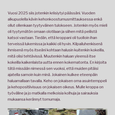
Vuosi 2025 siis jotenkin kriisiytyi päässäni. Vuoden
alkupuolella kävin kehonkoostumusmittauksessa enkä
ollut ollenkaan tyytyväinen tulokseen. Jotenkin myös mieli
oli tyytymätön omaan olotilaan ja siihen mitä peilistä
katsoi vastaan. Tiedän, että kroppani oli tuolloin ihan
terveissä lukemissa ja kaikki oli hyvin. Kilpailuhenkisenä
ihmisenä myös itseäni kohtaan halusin kuitenkin kokeilla,
mitä olisi tehtävissä. Muutenkin haluan yleensä itse
kokeilla kaikenlaista uutta ennen kokematonta. En kirjoita
tätä missään nimessä sen vuoksi, että muiden pitäisi
ajatella samoin kuin minä. Jokainen kulkee eteenpäin
haluamallaan tavalla. Keho on jokaisen oma asuintemppeli
ja kehopositiivisuus on jokaisen oikeus. Mulle kroppa on
työväline ja jo matkalla melkoisia kolhuja ja sairauksia
mukaansa kerännyt tomumaja.