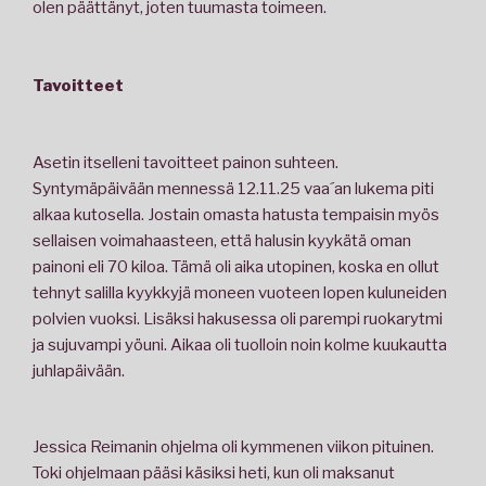
olen päättänyt, joten tuumasta toimeen.
Tavoitteet
Asetin itselleni tavoitteet painon suhteen.
Syntymäpäivään mennessä 12.11.25 vaa´an lukema piti
alkaa kutosella. Jostain omasta hatusta tempaisin myös
sellaisen voimahaasteen, että halusin kyykätä oman
painoni eli 70 kiloa. Tämä oli aika utopinen, koska en ollut
tehnyt salilla kyykkyjä moneen vuoteen lopen kuluneiden
polvien vuoksi. Lisäksi hakusessa oli parempi ruokarytmi
ja sujuvampi yöuni. Aikaa oli tuolloin noin kolme kuukautta
juhlapäivään.
Jessica Reimanin ohjelma oli kymmenen viikon pituinen.
Toki ohjelmaan pääsi käsiksi heti, kun oli maksanut