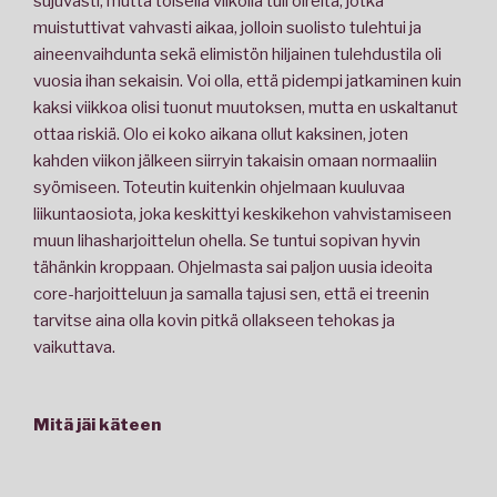
sujuvasti, mutta toisella viikolla tuli oireita, jotka
muistuttivat vahvasti aikaa, jolloin suolisto tulehtui ja
aineenvaihdunta sekä elimistön hiljainen tulehdustila oli
vuosia ihan sekaisin. Voi olla, että pidempi jatkaminen kuin
kaksi viikkoa olisi tuonut muutoksen, mutta en uskaltanut
ottaa riskiä. Olo ei koko aikana ollut kaksinen, joten
kahden viikon jälkeen siirryin takaisin omaan normaaliin
syömiseen. Toteutin kuitenkin ohjelmaan kuuluvaa
liikuntaosiota, joka keskittyi keskikehon vahvistamiseen
muun lihasharjoittelun ohella. Se tuntui sopivan hyvin
tähänkin kroppaan. Ohjelmasta sai paljon uusia ideoita
core-harjoitteluun ja samalla tajusi sen, että ei treenin
tarvitse aina olla kovin pitkä ollakseen tehokas ja
vaikuttava.
Mitä jäi käteen