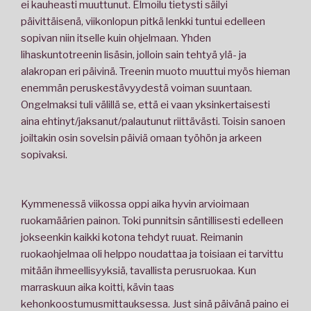
ei kauheasti muuttunut. Elmoilu tietysti säilyi
päivittäisenä, viikonlopun pitkä lenkki tuntui edelleen
sopivan niin itselle kuin ohjelmaan. Yhden
lihaskuntotreenin lisäsin, jolloin sain tehtyä ylä- ja
alakropan eri päivinä. Treenin muoto muuttui myös hieman
enemmän peruskestävyydestä voiman suuntaan.
Ongelmaksi tuli välillä se, että ei vaan yksinkertaisesti
aina ehtinyt/jaksanut/palautunut riittävästi. Toisin sanoen
joiltakin osin sovelsin päiviä omaan työhön ja arkeen
sopivaksi.
Kymmenessä viikossa oppi aika hyvin arvioimaan
ruokamäärien painon. Toki punnitsin säntillisesti edelleen
jokseenkin kaikki kotona tehdyt ruuat. Reimanin
ruokaohjelmaa oli helppo noudattaa ja toisiaan ei tarvittu
mitään ihmeellisyyksiä, tavallista perusruokaa. Kun
marraskuun aika koitti, kävin taas
kehonkoostumusmittauksessa. Just sinä päivänä paino ei