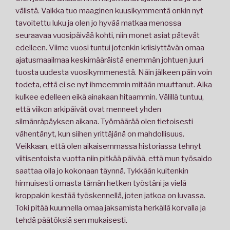
välistä. Vaikka tuo maaginen kuusikymmentä onkin nyt
tavoitettu luku ja olen jo hyvää matkaa menossa
seuraavaa vuosipäivää kohti, niin monet asiat pätevät
edelleen. Viime vuosi tuntui jotenkin kriisiyttävän omaa
ajatusmaailmaa keskimääräistä enemmän johtuen juuri
tuosta uudesta vuosikymmenestä. Näin jälkeen päin voin
todeta, että ei se nyt ihmeemmin mitään muuttanut. Aika
kulkee edelleen eikä ainakaan hitaammin. Välillä tuntuu,
että viikon arkipäivät ovat menneet yhden
silmänräpäyksen aikana. Työmäärää olen tietoisesti
vähentänyt, kun siihen yrittäjänä on mahdollisuus.
Veikkaan, että olen aikaisemmassa historiassa tehnyt
viitisentoista vuotta niin pitkää päivää, että mun työsaldo
saattaa olla jo kokonaan täynnä. Tykkään kuitenkin
hirmuisesti omasta tämän hetken työstäni ja vielä
kroppakin kestää työskennellä, joten jatkoa on luvassa.
Toki pitää kuunnella omaa jaksamista herkällä korvalla ja
tehdä päätöksiä sen mukaisesti.