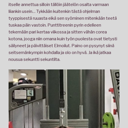
itselle annettua silloin tällöin jäätelön osalta varmaan
liiankin usein… Tykkään kuitenkin tästä ohjelman
tyyppisestä ruuasta eikä sen syöminen mitenkään teetä
tuskaa päin vastoin. Punttitreenin pyrin edelleen
tekemään pari kertaa viikossa ja sitten vähän corea
kotona, jooga niin omana kuin työn puolesta ovat tietysti
säilyneet ja päivittäiset Elmoilut. Paino on pysynyt siinä
seitsemänkympin kohdalla ja olo on hyvä. Ja ikä jatkaa
nousua sekuntti sekuntilta.