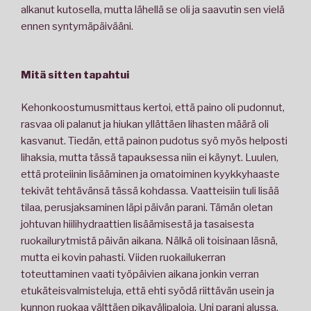
alkanut kutosella, mutta lähellä se oli ja saavutin sen vielä
ennen syntymäpäivääni.
Mitä sitten tapahtui
Kehonkoostumusmittaus kertoi, että paino oli pudonnut,
rasvaa oli palanut ja hiukan yllättäen lihasten määrä oli
kasvanut. Tiedän, että painon pudotus syö myös helposti
lihaksia, mutta tässä tapauksessa niin ei käynyt. Luulen,
että proteiinin lisääminen ja omatoiminen kyykkyhaaste
tekivät tehtävänsä tässä kohdassa. Vaatteisiin tuli lisää
tilaa, perusjaksaminen läpi päivän parani. Tämän oletan
johtuvan hiilihydraattien lisäämisestä ja tasaisesta
ruokailurytmistä päivän aikana. Nälkä oli toisinaan läsnä,
mutta ei kovin pahasti. Viiden ruokailukerran
toteuttaminen vaati työpäivien aikana jonkin verran
etukäteisvalmisteluja, että ehti syödä riittävän usein ja
kunnon ruokaa välttäen pikavälipaloja. Uni parani alussa,