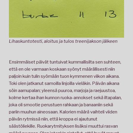
Lihaskuntotesti, aloitus ja tulos treenijakson jälkeen
Ensimmäiset päivät tuntuivat kummallisilta sen suhteen,
että en ole varmaan koskaan syönyt määrällisesti niin
paljoin kuin tulin syömään tuon kymmenen viikon aikana.
Toki olen jatkanut samoilla linjoilla vieläkin. Päivän aikana
söin aamupalan; yleensä puuroa, marjoja ja raejuustoa,
kolme kertaa ihan kunnon ruoka-annokset sekä iltapalan,
joka oli smootie perustuen rahkaan ja banaaniin sekä
pariin muuhun aineosaan. Kalorien määrä vaihteli viiden
päivän rytmissä niin, että kroppa ei ajautunut
säästöliekille. Ruokarytmityksen lisäksi muuttui rasvan