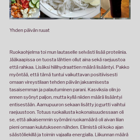
Yhden päivän ruuat
Ruokaohjelma toi mun lautaselle selvästi lisää proteiinia.
Jääkaapissa on tuosta lähtien ollut aina sekä raejuustoa
että rahkaa. Lisäksi hiilihydraattien määrä lisääntyi. Pakko
myöntää, että tämä tuntui vaikuttavan positiivisesti
omaan vireystilaan tehden päivän jaksamisesta
tasaisemman ja palautuminen parani. Kasviksia olin jo
ennen syönyt paljon, mutta kyllä niiden määrä lisääntyi
entisestään. Aamupuuron sekaan lisätty jogurtti vaihtui
raejuustoon. Totuus ruokailusta kokonaisuudessaan oli
se, että aikaisemmin syömäni ruokamäärä oli aivan liian
pieni omaan kulutukseen nähden. Elimistä oli koko ajan
säästöliekillä ja toimin vajaalla energialla. Liikunnan määrä