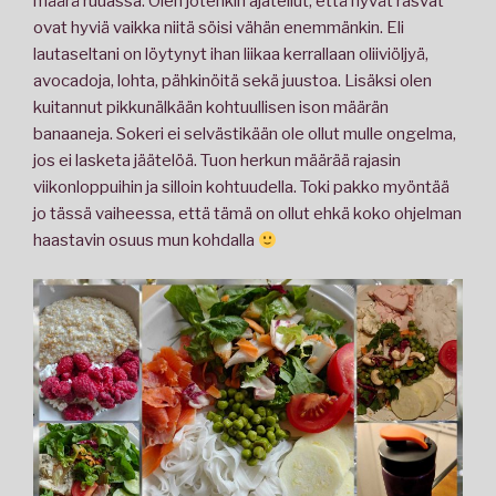
määrä ruuassa. Olen jotenkin ajatellut, että hyvät rasvat
ovat hyviä vaikka niitä söisi vähän enemmänkin. Eli
lautaseltani on löytynyt ihan liikaa kerrallaan oliiviöljyä,
avocadoja, lohta, pähkinöitä sekä juustoa. Lisäksi olen
kuitannut pikkunälkään kohtuullisen ison määrän
banaaneja. Sokeri ei selvästikään ole ollut mulle ongelma,
jos ei lasketa jäätelöä. Tuon herkun määrää rajasin
viikonloppuihin ja silloin kohtuudella. Toki pakko myöntää
jo tässä vaiheessa, että tämä on ollut ehkä koko ohjelman
haastavin osuus mun kohdalla