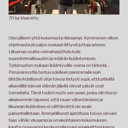
70 kg klaarattu
Olen jälleen yhtä kokemusta rikkaampi. Kymmenen viikon
ohjelmasta jäi paljon ruokaan liittyviä juttuja arkeen.
Liikunnan osalta voimaharjoittelu koki
suunnitelmallisuuden ja määrän lisääntymisen.
Tutkimusten mukaan ikääntyvälle voima on tärkeää…
Perusvireystila tuntuu edelleen paremmalle kuin
lähtökohdallisesti oli ja toivoa tietysti sopii, että pitkällä
aikavälillä tulevat elämän jäljellä olevat päivät ovat
toimeliaita. Tämä todisti myös sen asian, jonka olin itse jo
aikaisemmin tajunnut, että ruuan vähentäminen ja
liikunnan lisääminen ei välttämättä ole avain
painonhallintaan. Ammatillisesti ajateltuna toivon olevani
taas vähän viisaampi ja omakohtaisen kokemuksen
kautta osaavampi keskustellessani asiakkaitteni kansa